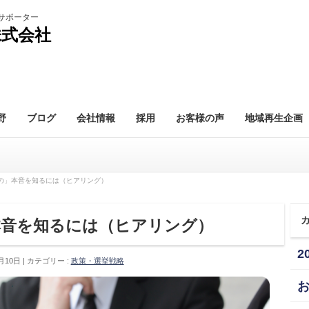
株式会社
野
ブログ
会社情報
採用
お客様の声
地域再生企画
の」本音を知るには（ヒアリング）
本音を知るには（ヒアリング）
2
月10日
カテゴリー :
政策・選挙戦略